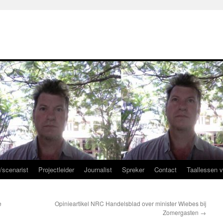
r/scenarist
Projectleider
Journalist
Spreker
Contact
Taallessen 
e
Opinieartikel NRC Handelsblad over minister Wiebes bij
Zomergasten
→