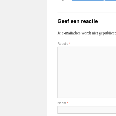
Geef een reactie
Je e-mailadres wordt niet gepublice
Reactie
*
Naam
*