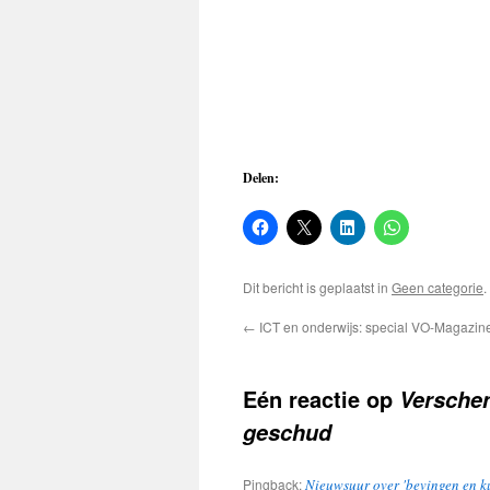
Delen:
Dit bericht is geplaatst in
Geen categorie
←
ICT en onderwijs: special VO-Magazin
Eén reactie op
Versche
geschud
Pingback:
Nieuwsuur over 'bevingen en kun