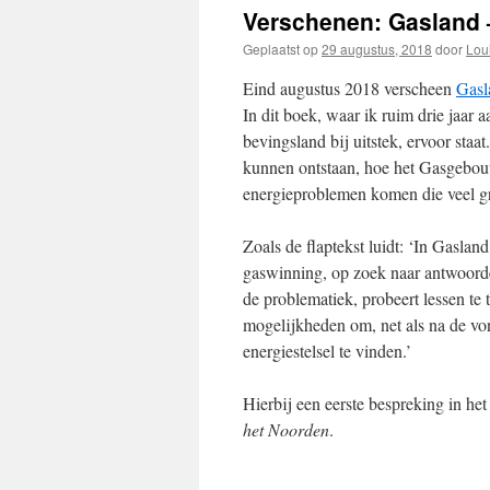
Verschenen: Gasland 
Geplaatst op
29 augustus, 2018
door
Loui
Eind augustus 2018 verscheen
Gasl
In dit boek, waar ik ruim drie jaar 
bevingsland bij uitstek, ervoor sta
kunnen ontstaan, hoe het Gasgebouw 
energieproblemen komen die veel gr
Zoals de flaptekst luidt: ‘In Gasland
gaswinning, op zoek naar antwoorde
de problematiek, probeert lessen te 
mogelijkheden om, net als na de von
energiestelsel te vinden.’
Hierbij een eerste bespreking in he
het Noorden
.