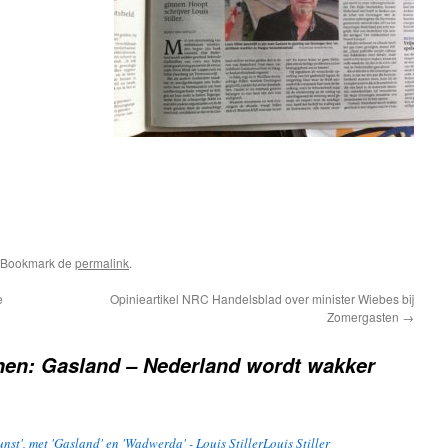
. Bookmark de
permalink
.
e
Opinieartikel NRC Handelsblad over minister Wiebes bij
Zomergasten
→
nen: Gasland – Nederland wordt wakker
st', met 'Gasland' en 'Wadwerda' - Louis StillerLouis Stiller