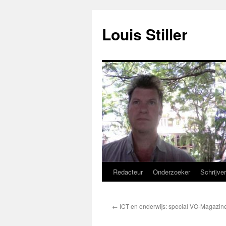
Ga
naar
Louis Stiller
de
inhoud
Redacteur
Onderzoeker
Schrijve
←
ICT en onderwijs: special VO-Magazin