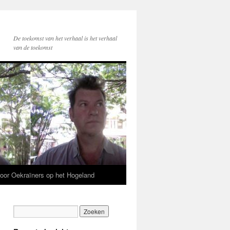
De toekomst van het verhaal is het verhaal
van de toekomst
voor Oekraïners op het Hogeland