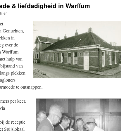
de & liefdadigheid in Warffum
iller
et
n Genuchten,
ekken in
eg over de
n Warffum
met hulp van
 bijstand van
 langs plekken
dagloners
armoede te ontsnappen.
emers per keer.
via
ij de receptie.
et Spijslokaal