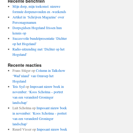
Recente berichten
Mijn dorp, mijn toekomst: nieuwe
formule dorpenavonden en -weekends
Artikel in ‘Schrijven Magazine’ over
Personagenamen
Dorpsgidsen Hogeland frissen hun
kennis op
Succesvolle bundelpresentatie ‘Dichter
op het Hogeland’
Radio-uitzending met ‘Dichter op het
Hogeland’
Recente reacties
Frans Stüger
op
Column in Talkshow
‘Wad’nland’ van Omroep het
Hogeland
Teis Syd
op
Imposant nieuw boek in
november: ‘Koos Scholma – portret
van een veranderd Groninger
landschap’
Luit Scholma
op
Imposant nieuw boek
in november: ‘Koos Scholma – portret
van een veranderd Groninger
landschap’
Ruurd Visser
op
Imposant nieuw boek