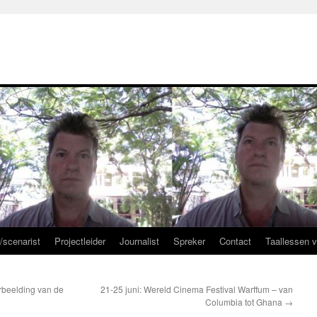
r/scenarist
Projectleider
Journalist
Spreker
Contact
Taallessen 
rbeelding van de
21-25 juni: Wereld Cinema Festival Warffum – van
Columbia tot Ghana
→