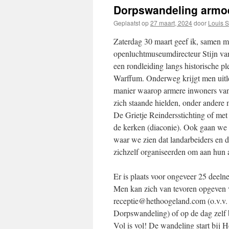
Dorpswandeling armoe
Geplaatst op
27 maart, 2024
door
Louis St
Zaterdag 30 maart geef ik, samen m
openluchtmuseumdirecteur Stijn va
een rondleiding langs historische pl
Warffum. Onderweg krijgt men uitl
manier waarop armere inwoners va
zich staande hielden, onder andere 
De Grietje Reindersstichting of met
de kerken (diaconie). Ook gaan we
waar we zien dat landarbeiders en 
zichzelf organiseerden om aan hun 
Er is plaats voor ongeveer 25 deeln
Men kan zich van tevoren opgeven 
receptie@hethoogeland.com (o.v.v.
Dorpswandeling) of op de dag zelf b
Vol is vol! De wandeling start bij H