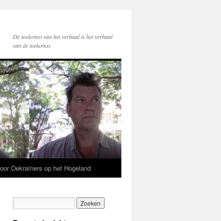
De toekomst van het verhaal is het verhaal
van de toekomst
voor Oekraïners op het Hogeland