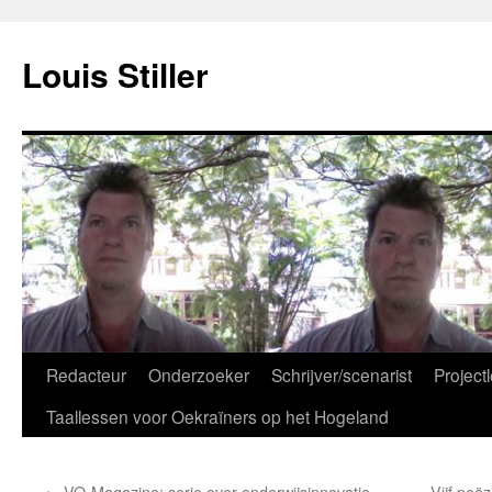
Ga
naar
Louis Stiller
de
inhoud
Redacteur
Onderzoeker
Schrijver/scenarist
Projectl
Taallessen voor Oekraïners op het Hogeland
←
VO-Magazine: serie over onderwijsinnovatie
Vijf poë