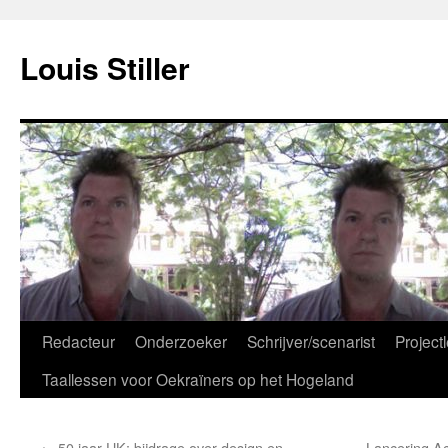
Ga
naar
Louis Stiller
de
inhoud
Redacteur
Onderzoeker
Schrijver/scenarist
Projectl
Taallessen voor Oekraïners op het Hogeland
←
50 jaar UK: bijdrage over design en
Lancering Ac