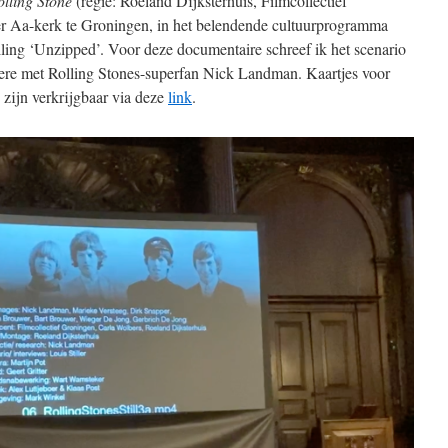
olling Stone
(regie: Roeland Dijksterhuis, Filmcollectief
r Aa-kerk te Groningen, in het belendende cultuurprogramma
ling ‘Unzipped’. Voor deze documentaire schreef ik het scenario
ndere met Rolling Stones-superfan Nick Landman.
Kaartjes voor
) zijn verkrijgbaar via deze
link
.