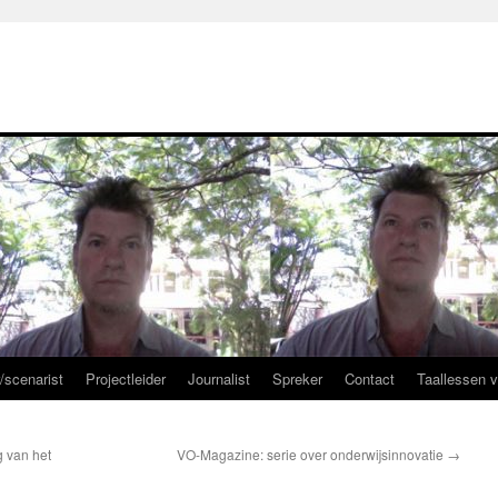
r/scenarist
Projectleider
Journalist
Spreker
Contact
Taallessen 
g van het
VO-Magazine: serie over onderwijsinnovatie
→