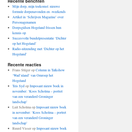
Recente berichten
Mijn dorp, mijn toekomst: nieuwe
formule dorpenavonden en -weekends
Artikel in ‘Schrijven Magazine’ over
Personagenamen
Dorpsgidsen Hogeland frissen hun
kennis op
Succesvolle bundelpresentatie ‘Dichter
op het Hogeland’
Radio-uitzending met ‘Dichter op het
Hogeland’
Recente reacties
Frans Stüger
op
Column in Talkshow
‘Wad’nland’ van Omroep het
Hogeland
Teis Syd
op
Imposant nieuw boek in
november: ‘Koos Scholma – portret
van een veranderd Groninger
landschap’
Luit Scholma
op
Imposant nieuw boek
in november: ‘Koos Scholma – portret
van een veranderd Groninger
landschap’
Ruurd Visser
op
Imposant nieuw boek