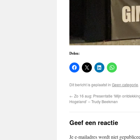
Delen:
Dit bericht is geplaatst in
Geen categorie
←
Zo 16 aug: Presentatie ‘Mijn ontdekkin
Hogeland’ – Trudy Beekman
Geef een reactie
Je e-mailadres wordt niet gepublice