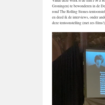
Vanaf deze week is de film
I’m a R
Groningen) te bewonderen in de De
rond The Rolling Stones-tentoonstel
en deed ik de interviews, onder a
deze tentoonstelling (met zes films!