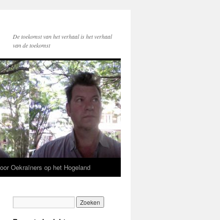
De toekomst van het verhaal is het verhaal
van de toekomst
voor Oekraïners op het Hogeland