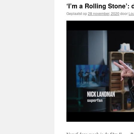
‘I’m a Rolling Stone’
Geplaatst op
28 november, 2020
door
Lou